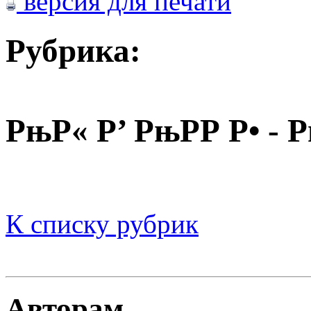
версия для печати
Рубрика:
РњР« Р’ РњРР Р• - 
К списку рубрик
Авторам