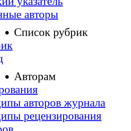
ий указатель
нные авторы
Список рубрик
рик
д
Авторам
рования
ипы авторов журнала
ципы рецензирования
ров