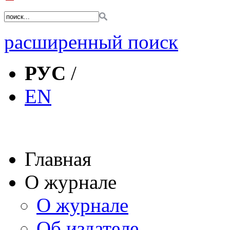
расширенный поиск
РУС
/
EN
Главная
О журнале
О журнале
Об издателе