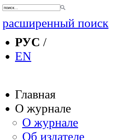
расширенный поиск
РУС
/
EN
Главная
О журнале
О журнале
Об издателе