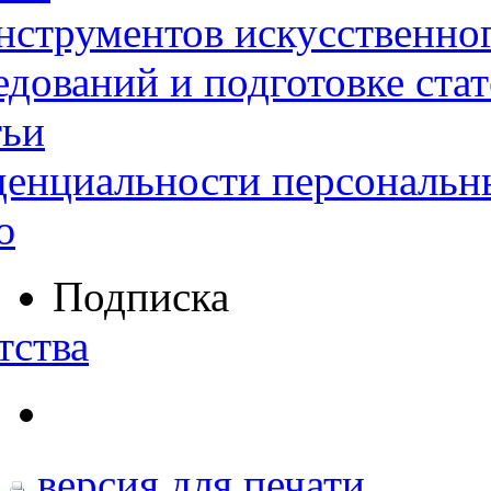
нструментов искусственног
дований и подготовке ста
тьи
денциальности персональн
ю
Подписка
тства
версия для печати