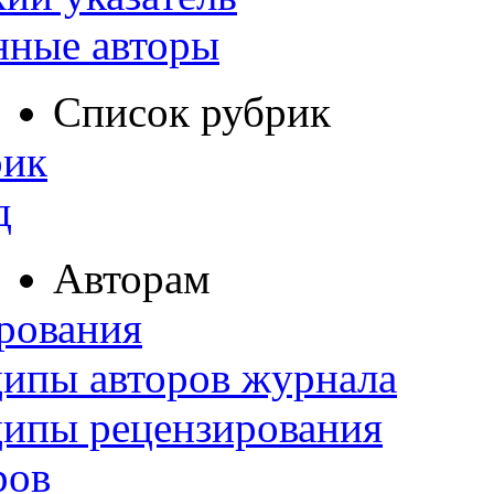
нные авторы
Список рубрик
рик
д
Авторам
рования
ипы авторов журнала
ципы рецензирования
ров