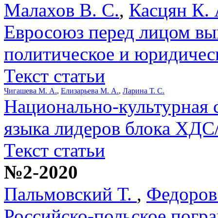
Малахов В. С.
,
Касцян К. 
Евросоюз перед лицом в
политическое и юридичес
Текст статьи
Чигашева М. А.
,
Елизарьева М. А.
,
Ларина Т. С.
Национально-культурная 
языка лидеров блока ХД
Текст статьи
№2-2020
Пальмовский Т.
,
Федоров
Российско-польское погр