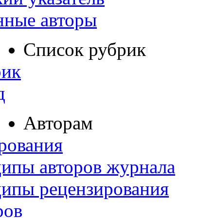
нные авторы
Список рубрик
рик
д
Авторам
рования
ипы авторов журнала
ципы рецензирования
ров