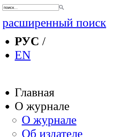
расширенный поиск
РУС
/
EN
Главная
О журнале
О журнале
Об издателе