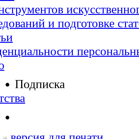
нструментов искусственног
дований и подготовке ста
тьи
денциальности персональн
ю
Подписка
тства
версия для печати