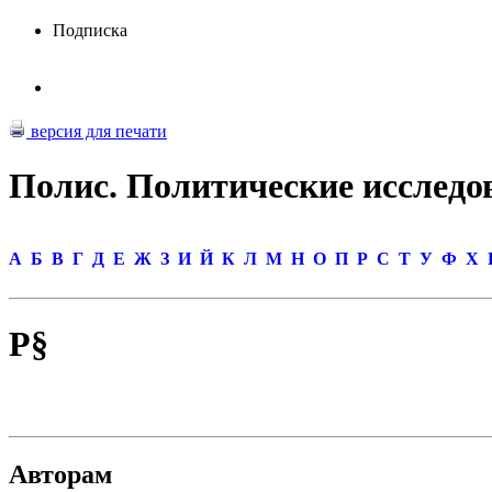
Подписка
версия для печати
Полис. Политические исследо
А
Б
В
Г
Д
Е
Ж
З
И
Й
К
Л
М
Н
О
П
Р
С
Т
У
Ф
Х
Р§
Авторам