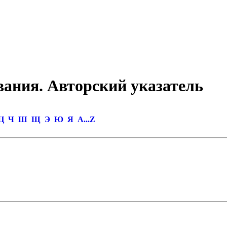
вания. Авторский указатель
Ц
Ч
Ш
Щ
Э
Ю
Я
A...Z