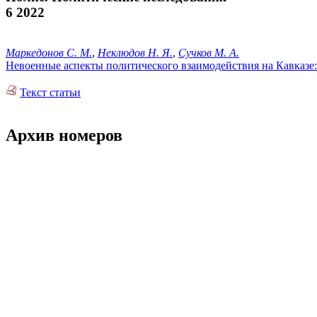
6 2022
Маркедонов С. М.
,
Неклюдов Н. Я.
,
Сучков М. А.
Невоенные аспекты политического взаимодействия на Кавказе
Текст статьи
Архив номеров