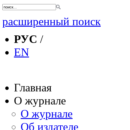
расширенный поиск
РУС
/
EN
Главная
О журнале
О журнале
Об издателе