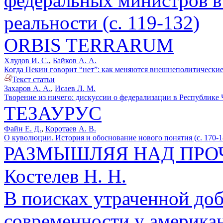
федеральных министров в
реальности (с. 119-132)
ORBIS TERRARUM
Хлудов И. С.
,
Байков А. А.
Когда Пекин говорит “нет”: как меняются внешнеполитические
Текст статьи
Захаров А. А.
,
Исаев Л. М.
Творение из ничего: дискуссии о федерализации в Республике Ч
ТЕЗАУРУС
Файн Е. Д.
,
Коротаев А. В.
О куволюции. История и обоснование нового понятия (с. 170-1
РАЗМЫШЛЯЯ НАД ПР
Костелев Н. Н.
В поисках утраченной доб
современности у американ