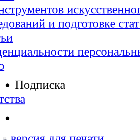
нструментов искусственног
дований и подготовке ста
тьи
денциальности персональн
ю
Подписка
тства
версия для печати