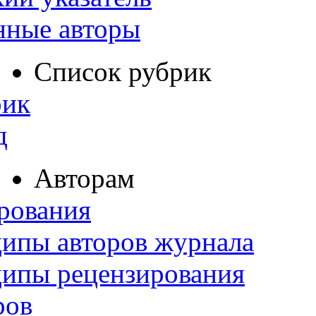
нные авторы
Список рубрик
рик
д
Авторам
рования
ипы авторов журнала
ципы рецензирования
ров