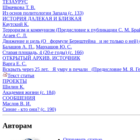
ТЕЗАУРУС
Шмачкова Т. В.
Из основ политологии Запада (с. 133)
ИСТОРИЯ ДАЛЕКАЯ И БЛИЗКАЯ
Каутский К.
Терроризм и коммунизм (Предисловие к публикации С. М. Брайо
Агаев С. Л.
Движение и цель (О _формуле Бернштейна_ и не только о ней) (
Балашов А. П.
,
Мархашов Ю. С.
Старая площадь, 4 (20-е годы) (с. 166)
ОТКРЫТЫЙ АРХИВ. ИСТОЧНИК
Варга Е. С.
Вскрыть через 25 лет. _Я умру в печали_ (Предисловие М. Я. Геф
Текст статьи
ПРОЕКТЫ
Шилин К.
Академия жизни (с. 184)
СООБЩЕНИЯ
Маслов В. И.
Синие - кто они? (с. 190)
Авторам
Отправить статью