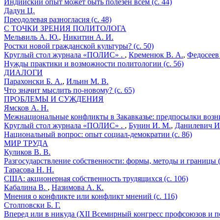
Индийский опыт может быть полезен всем (с. 44)
Дадун Ц.
Преодолевая разногласия (с. 48)
С ТОЧКИ ЗРЕНИЯ ПОЛИТОЛОГА
Мельвиль А. Ю.
,
Никитин А. И.
Ростки новой гражданской культуры? (с. 50)
Круглый стол журнала «ПОЛИС» .
,
Кременюк В. А.
,
Федосеев
Нужды практики и возможности политологии (с. 56)
ДИАЛОГИ
Парахонски Б. А.
,
Ильин М. В.
Что значит мыслить по-новому? (с. 65)
ПРОБЛЕМЫ И СУЖДЕНИЯ
Ямсков А. Н.
Межнациональные конфликты в Закавказье: предпосылки возник
Круглый стол журнала «ПОЛИС» .
,
Бунин И. М.
,
Данилевич И.
Национальный вопрос: опыт социал-демократии (с. 86)
МИР ТРУДА
Куликов В. В.
Разгосударствление собственности: формы, методы и границы (
Тарасова Н. Н.
США: акционерная собственность трудящихся (с. 106)
Кабалина В.
,
Назимова А. К.
Мнения о конфликте или конфликт мнений (с. 116)
Столповски Б. Г.
Вперед или в никуда (XII Всемирный конгресс профсоюзов и пос