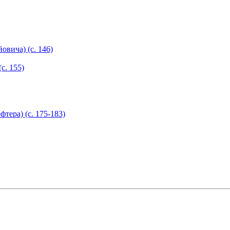
вича) (с. 146)
с. 155)
тера) (с. 175-183)