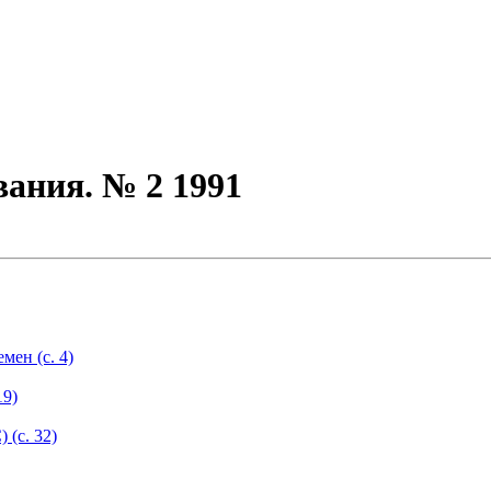
вания. № 2 1991
ен (с. 4)
19)
(с. 32)