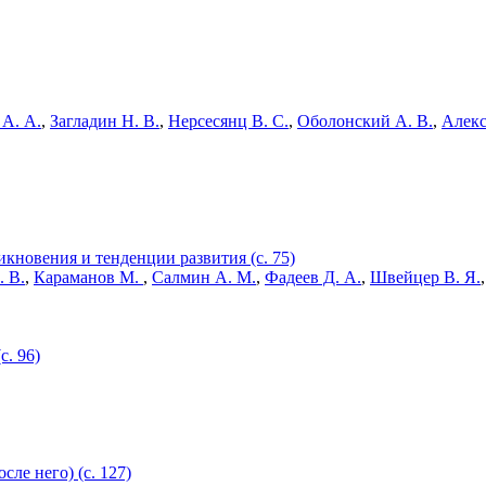
 А. А.
,
Загладин Н. В.
,
Нерсесянц В. С.
,
Оболонский А. В.
,
Алекс
новения и тенденции развития (с. 75)
 В.
,
Караманов М.
,
Салмин А. М.
,
Фадеев Д. А.
,
Швейцер В. Я.
с. 96)
ле него) (с. 127)