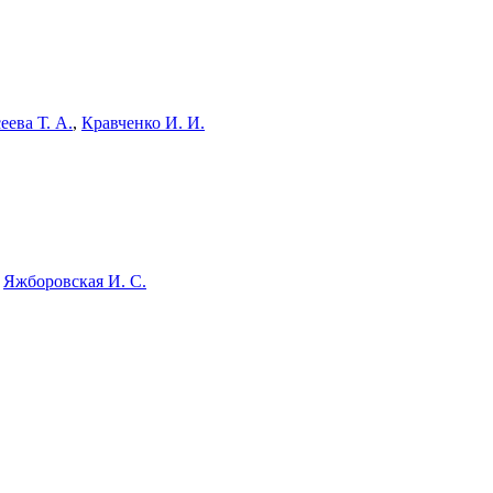
еева Т. А.
,
Кравченко И. И.
,
Яжборовская И. С.