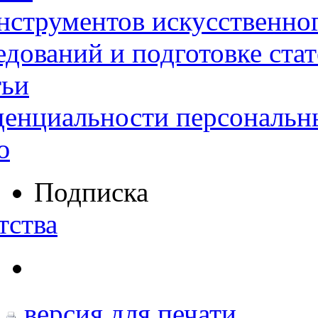
нструментов искусственног
дований и подготовке ста
тьи
денциальности персональн
ю
Подписка
тства
версия для печати