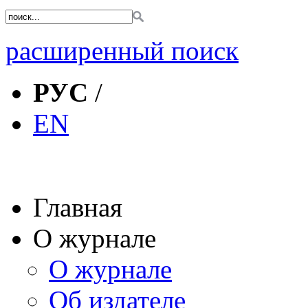
расширенный поиск
РУС
/
EN
Главная
О журнале
О журнале
Об издателе