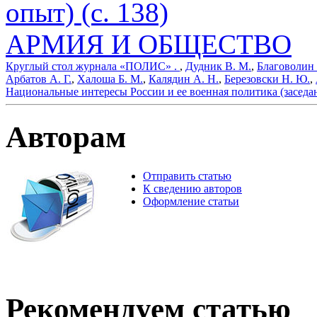
опыт) (с. 138)
АРМИЯ И ОБЩЕСТВО
Круглый стол журнала «ПОЛИС» .
,
Дудник В. М.
,
Благоволин 
Арбатов А. Г.
,
Халоша Б. М.
,
Калядин А. Н.
,
Березовски Н. Ю.
,
Национальные интересы России и ее военная политика (заседан
Авторам
Отправить статью
К сведению авторов
Оформление статьи
Рекомендуем статью