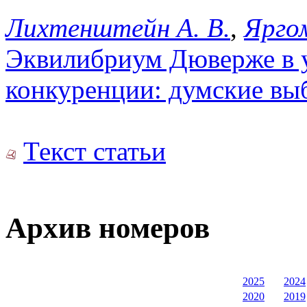
Лихтенштейн А. В.
,
Яргом
Эквилибриум Дюверже в 
конкуренции: думские выб
Текст статьи
Архив номеров
2025
2024
2020
2019