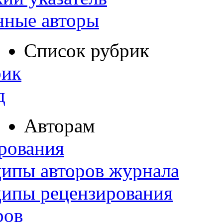
нные авторы
Список рубрик
рик
д
Авторам
рования
ипы авторов журнала
ципы рецензирования
ров