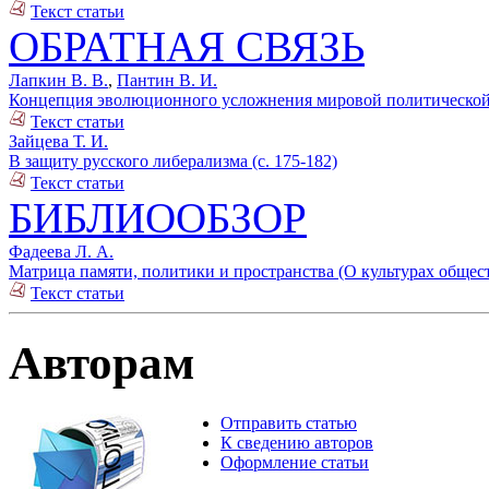
Текст статьи
ОБРАТНАЯ СВЯЗЬ
Лапкин В. В.
,
Пантин В. И.
Концепция эволюционного усложнения мировой политической си
Текст статьи
Зайцева Т. И.
В защиту русского либерализма (с. 175-182)
Текст статьи
БИБЛИООБЗОР
Фадеева Л. А.
Матрица памяти, политики и пространства (О культурах общест
Текст статьи
Авторам
Отправить статью
К сведению авторов
Оформление статьи