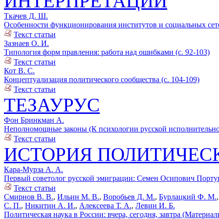
ИНТЕРПРЕТАЦИИ
Ткачев Д. Ш.
Особенности функционирования институтов и социальных сетей
Текст статьи
Зазнаев О. И.
Типология форм правления: работа над ошибками (с. 92-103)
Текст статьи
Кот В. С.
Концептуализация политического сообщества (с. 104-109)
Текст статьи
ТЕЗАУРУС
Фон Бринкман А.
Неполномощные законы (К психологии русской исполнительной 
Текст статьи
ИСТОРИЯ ПОЛИТИЧЕС
Кара-Мурза А. А.
Первый советолог русской эмиграции: Семен Осипович Португе
Текст статьи
Смирнов В. В.
,
Ильин М. В.
,
Воробьев Д. М.
,
Бурлацкий Ф. М.
С. П.
,
Никитин А. И.
,
Алексеева Т. А.
,
Левин И. Б.
Политическая наука в России: вчера, сегодня, завтра (Материал