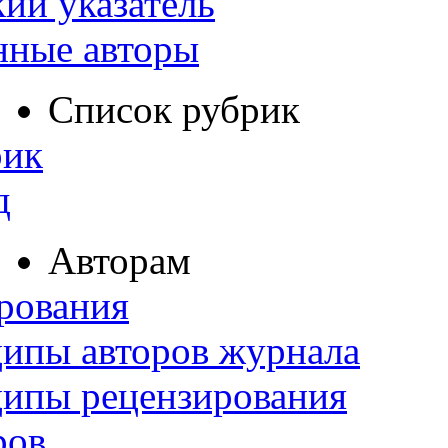
ий указатель
нные авторы
Список рубрик
рик
д
Авторам
рования
ипы авторов журнала
ципы рецензирования
ров