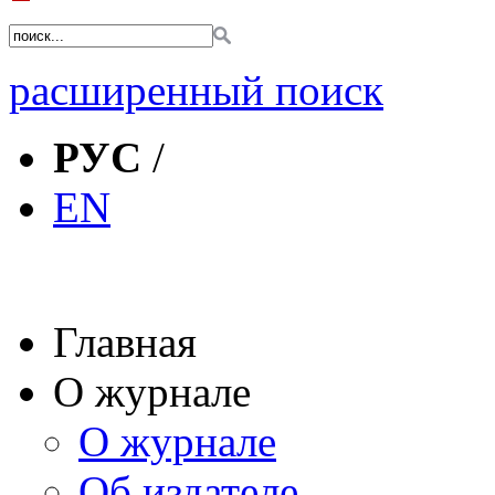
расширенный поиск
РУС
/
EN
Главная
О журнале
О журнале
Об издателе