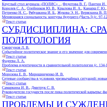
Круглый стол журнала «ПОЛИС» .
,
Федотова В. Г.
,
Пантин И. 
Королев С. А.
,
Олейников Ю. В.
,
Крылова И. А.
,
Канарш Г. Ю.
Петренко Н. С.
,
Рябушкина И. Б.
,
Жукова Э. Н.
,
Веряскина В. П
Меняющаяся социальность: контуры будущего (Часть I) (с. 97-1
Текст статьи
СУБДИСЦИПЛИНА: СР
ПОЛИТОЛОГИЯ
Сморгунов Л. В.
Событийное политическое знание и его значение для современн
Текст статьи
Фадеева Л. А.
Проблема идентичности в сравнительной политологии (с. 134-
Текст статьи
Морозова Е. В.
,
Мирошниченко И. В.
Сетевые сообщества в условиях чрезвычайных ситуаций: новые 
Текст статьи
Самаркина И. В.
,
Дмитрук С. В.
Руководители государств после пика политической карьеры: фа
Текст статьи
ПРОБЛЕМЫ И СУЖДЕН