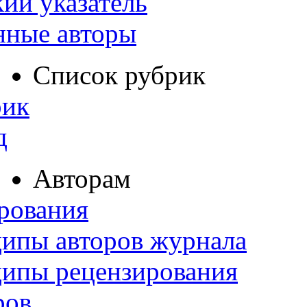
ий указатель
нные авторы
Список рубрик
рик
д
Авторам
рования
ипы авторов журнала
ципы рецензирования
ров