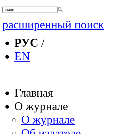
расширенный поиск
РУС
/
EN
Главная
О журнале
О журнале
Об издателе