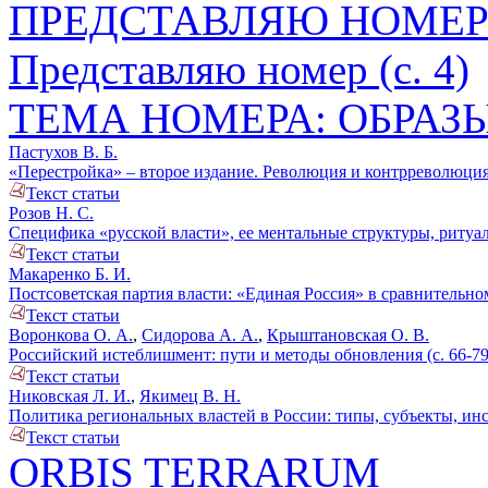
ПРЕДСТАВЛЯЮ НОМЕ
Представляю номер (с. 4)
ТЕМА НОМЕРА: ОБРАЗ
Пастухов В. Б.
«Перестройка» – второе издание. Революция и контрреволюция 
Текст статьи
Розов Н. С.
Специфика «русской власти», ее ментальные структуры, ритуал
Текст статьи
Макаренко Б. И.
Постсоветская партия власти: «Единая Россия» в сравнительном 
Текст статьи
Воронкова О. А.
,
Сидорова А. А.
,
Крыштановская О. В.
Российский истеблишмент: пути и методы обновления (с. 66-79
Текст статьи
Никовская Л. И.
,
Якимец В. Н.
Политика региональных властей в России: типы, субъекты, инс
Текст статьи
ORBIS TERRARUM