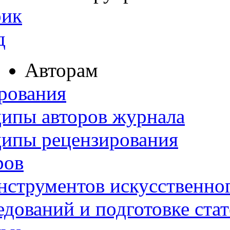
рик
д
Авторам
рования
ипы авторов журнала
ципы рецензирования
ров
нструментов искусственног
дований и подготовке ста