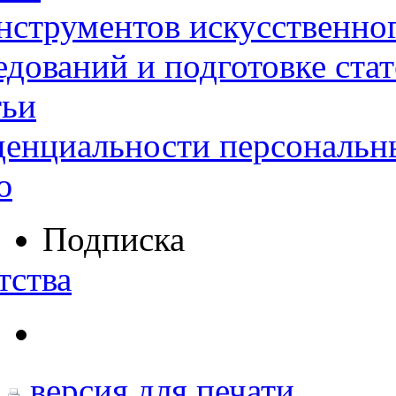
нструментов искусственног
дований и подготовке ста
тьи
денциальности персональн
ю
Подписка
тства
версия для печати