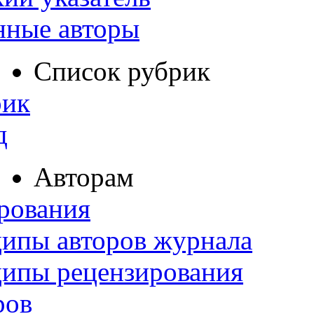
нные авторы
Список рубрик
рик
д
Авторам
рования
ипы авторов журнала
ципы рецензирования
ров