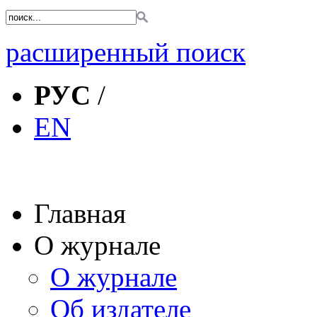
расширенный поиск
РУС
/
EN
Главная
О журнале
О журнале
Об издателе