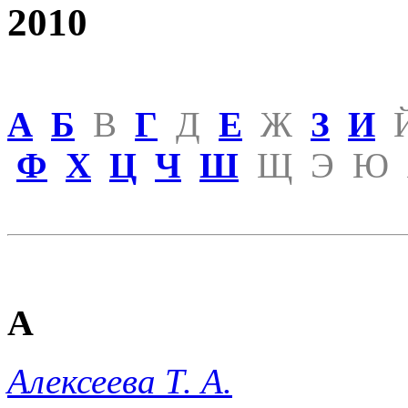
2010
А
Б
В
Г
Д
Е
Ж
З
И
Ф
Х
Ц
Ч
Ш
Щ
Э
Ю
А
Алексеева Т. А.