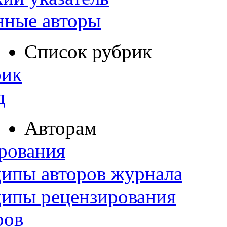
нные авторы
Список рубрик
рик
д
Авторам
рования
ипы авторов журнала
ципы рецензирования
ров