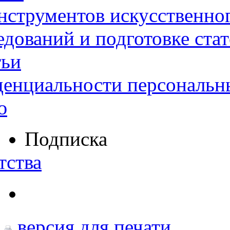
нструментов искусственног
дований и подготовке ста
тьи
денциальности персональн
ю
Подписка
тства
версия для печати