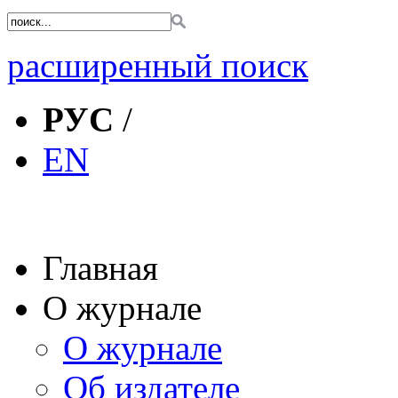
расширенный поиск
РУС
/
EN
Главная
О журнале
О журнале
Об издателе