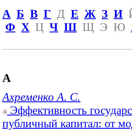
А
Б
В
Г
Д
Е
Ж
З
И
Ф
Х
Ц
Ч
Ш
Щ
Э
Ю
А
Ахременко А. С.
Эффективность государс
публичный капитал: от мо