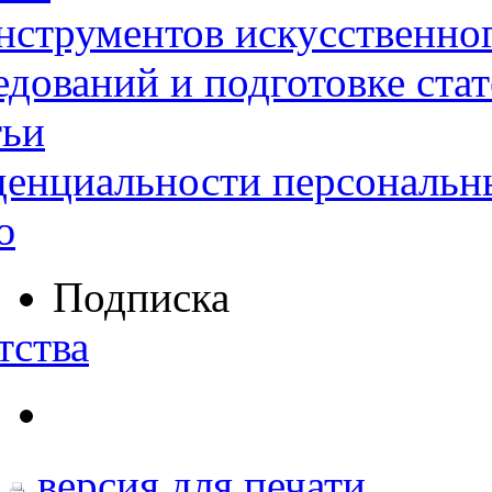
нструментов искусственног
дований и подготовке ста
тьи
денциальности персональн
ю
Подписка
тства
версия для печати