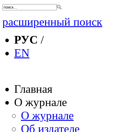
расширенный поиск
РУС
/
EN
Главная
О журнале
О журнале
Об издателе