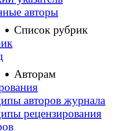
нные авторы
Список рубрик
рик
д
Авторам
рования
ипы авторов журнала
ципы рецензирования
ров