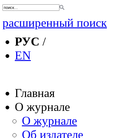
расширенный поиск
РУС
/
EN
Главная
О журнале
О журнале
Об издателе