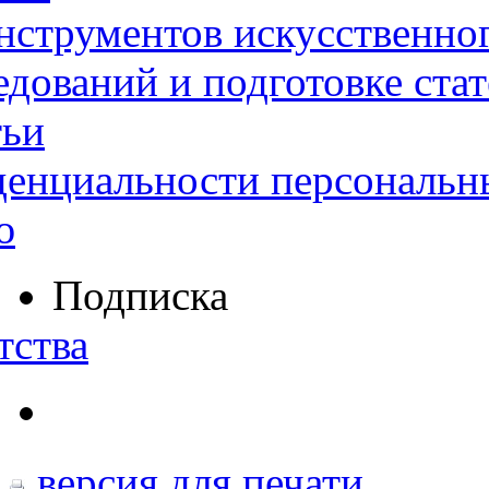
нструментов искусственног
дований и подготовке ста
тьи
денциальности персональн
ю
Подписка
тства
версия для печати