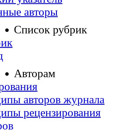
нные авторы
Список рубрик
рик
д
Авторам
рования
ипы авторов журнала
ципы рецензирования
ров