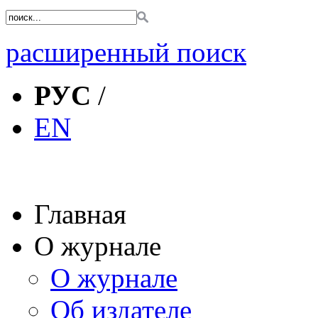
расширенный поиск
РУС
/
EN
Главная
О журнале
О журнале
Об издателе