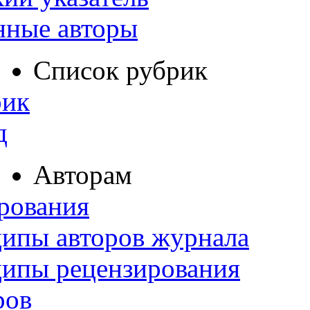
нные авторы
Список рубрик
рик
д
Авторам
рования
ипы авторов журнала
ципы рецензирования
ров