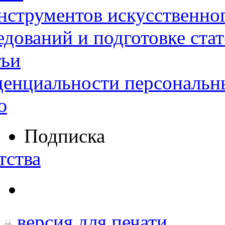
нструментов искусственног
дований и подготовке ста
тьи
денциальности персональн
ю
Подписка
тства
версия для печати