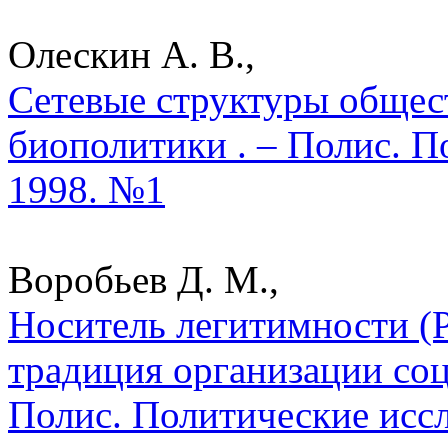
Олескин А. В.,
Сетевые структуры общест
биополитики . – Полис. П
1998. №1
Воробьев Д. М.,
Носитель легитимности (
традиция организации соц
Полис. Политические исс