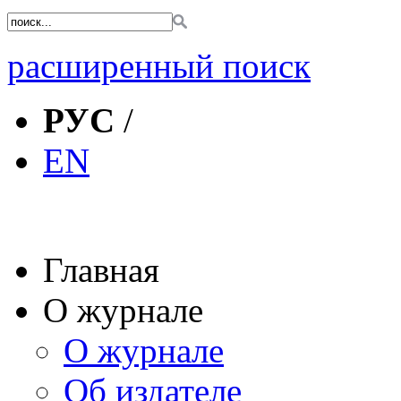
расширенный поиск
РУС
/
EN
Главная
О журнале
О журнале
Об издателе