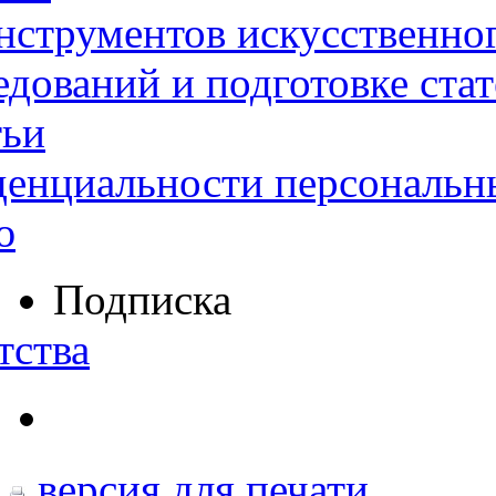
нструментов искусственног
дований и подготовке ста
тьи
денциальности персональн
ю
Подписка
тства
версия для печати