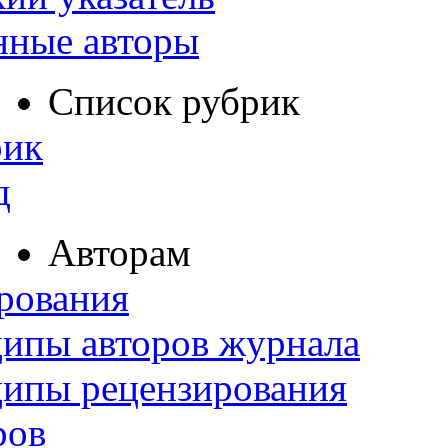
нные авторы
Список рубрик
рик
д
Авторам
рования
ипы авторов журнала
ципы рецензирования
ров