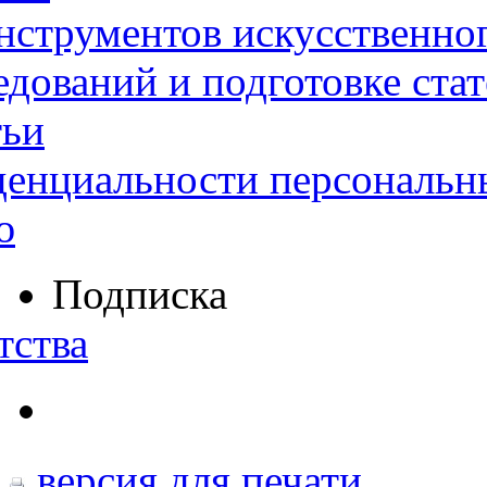
нструментов искусственног
дований и подготовке ста
тьи
денциальности персональн
ю
Подписка
тства
версия для печати