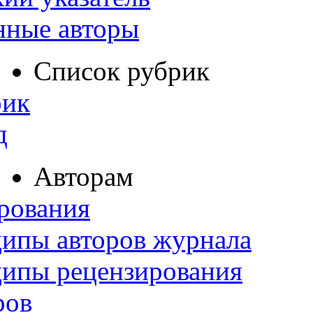
нные авторы
Список рубрик
рик
д
Авторам
рования
ипы авторов журнала
ципы рецензирования
ров