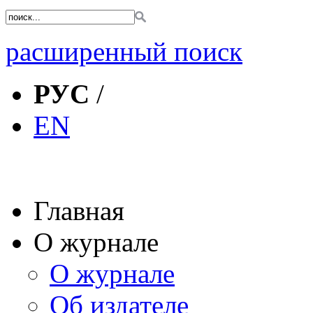
расширенный поиск
РУС
/
EN
Главная
О журнале
О журнале
Об издателе