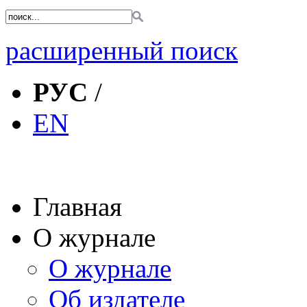
расширенный поиск
РУС
/
EN
Главная
О журнале
О журнале
Об издателе