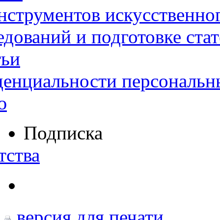
нструментов искусственног
дований и подготовке ста
тьи
денциальности персональн
ю
Подписка
тства
версия для печати