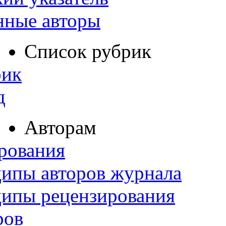
нные авторы
Список рубрик
рик
д
Авторам
рования
ипы авторов журнала
ципы рецензирования
ров