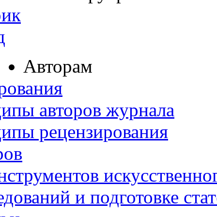
рик
д
Авторам
рования
ипы авторов журнала
ципы рецензирования
ров
нструментов искусственног
дований и подготовке ста