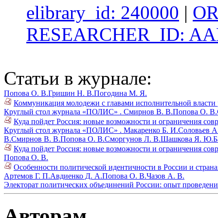
elibrary_id: 240000
|
OR
RESEARCHER_ID: AAE
Статьи в журнале:
Попова О. В.
Гришин Н. В.
Погодина М. Я.
Коммуникация молодежи с главами исполнительной власти р
Круглый стол журнала «ПОЛИС» .
Смирнов В. В.
Попова О. В.
Куда пойдет Россия: новые возможности и ограничения совре
Круглый стол журнала «ПОЛИС» .
Макаренко Б. И.
Соловьев А
В.
Смирнов В. В.
Попова О. В.
Сморгунов Л. В.
Шашкова Я. Ю.
Б
Куда пойдет Россия: новые возможности и ограничения совре
Попова О. В.
Особенности политической идентичности в России и страна
Артемов Г. П.
Авдиенко Д. А.
Попова О. В.
Чазов А. В.
Электорат политических объединений России: опыт проведения 
Авторам