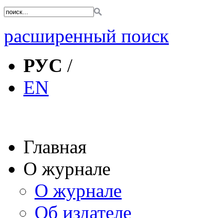
расширенный поиск
РУС
/
EN
Главная
О журнале
О журнале
Об издателе