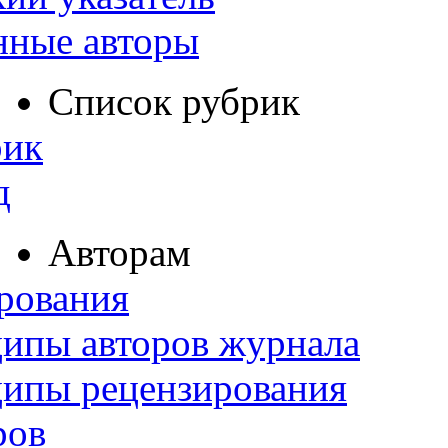
нные авторы
Список рубрик
рик
д
Авторам
рования
ипы авторов журнала
ципы рецензирования
ров