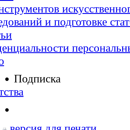
нструментов искусственног
дований и подготовке ста
тьи
денциальности персональн
ю
Подписка
тства
версия для печати